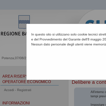
In questo sito si utilizzano solo cookie tecnici stre
e del Provvedimento del Garante dell'8 maggio 201
Nessun dato personale degli utenti viene memoriz
07/08/2026 15:08
Sei qui:
Home
»
Procedu
AREA RISERVATA
Delibere a cont
OPERATORE ECONOMICO
Accedi - Registrati
All'interno
tempi previ
INFORMAZIONI
Impostare u