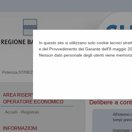
In questo sito si utilizzano solo cookie tecnici stre
e del Provvedimento del Garante dell'8 maggio 201
Nessun dato personale degli utenti viene memoriz
07/08/2026 23:58
Sei qui:
Home
»
Procedu
AREA RISERVATA
Delibere a cont
OPERATORE ECONOMICO
Accedi - Registrati
All'interno
tempi previ
INFORMAZIONI
Impostare u