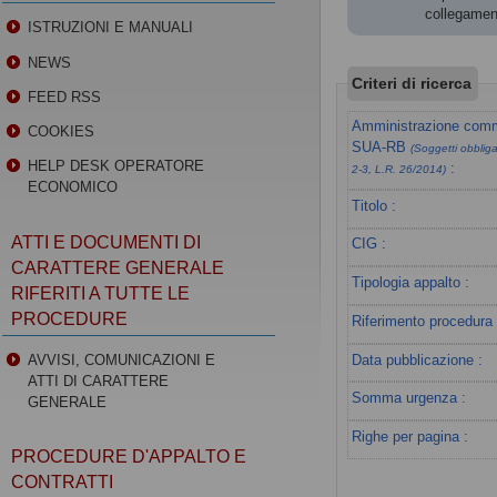
collegament
ISTRUZIONI E MANUALI
NEWS
Criteri di ricerca
FEED RSS
Amministrazione commi
COOKIES
SUA-RB
(Soggetti obbligat
HELP DESK OPERATORE
:
2-3, L.R. 26/2014)
ECONOMICO
Titolo :
ATTI E DOCUMENTI DI
CIG :
CARATTERE GENERALE
Tipologia appalto :
RIFERITI A TUTTE LE
PROCEDURE
Riferimento procedura 
Data pubblicazione :
AVVISI, COMUNICAZIONI E
ATTI DI CARATTERE
Somma urgenza :
GENERALE
Righe per pagina :
PROCEDURE D'APPALTO E
CONTRATTI