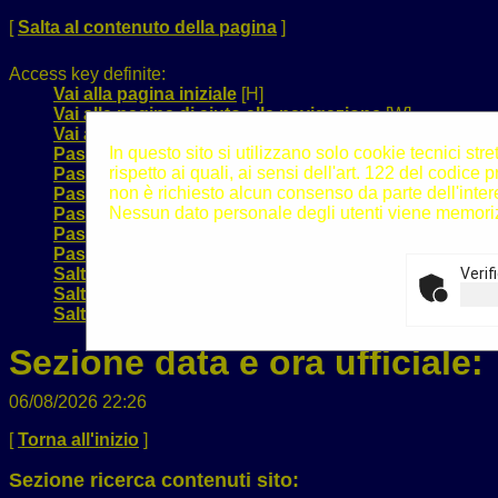
[
Salta al contenuto della pagina
]
Access key definite:
Vai alla pagina iniziale
[H]
Vai alla pagina di aiuto alla navigazione
[W]
Vai alla mappa del sito
[Y]
In questo sito si utilizzano solo cookie tecnici st
Passa al testo con caratteri di dimensione standard
[
rispetto ai quali, ai sensi dell'art. 122 del codi
Passa al testo con caratteri di dimensione grande
[B]
non è richiesto alcun consenso da parte dell'inter
Passa al testo con caratteri di dimensione molto gra
Nessun dato personale degli utenti viene memoriz
Passa alla visualizzazione grafica
[G]
Passa alla visualizzazione solo testo
[T]
Passa alla visualizzazione in alto contrasto e solo te
Salta alla ricerca di contenuti
[S]
Verif
Salta al menù
[1]
Salta al contenuto della pagina
[2]
Sezione data e ora ufficiale:
06/08/2026 22:26
[
Torna all'inizio
]
Sezione ricerca contenuti sito: