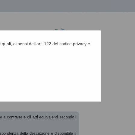
 quali, ai sensi dell'art. 122 del codice privacy e
A
-
A
-
|
Grafica
-
Testo
-
Alto contrasto
A
re o atto equivalente
e a contrarre e gli atti equivalenti secondo i
rispondenza della descrizione è disponibile il