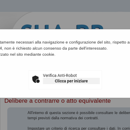
ettamente necessari alla navigazione e configurazione del sito, rispetto ai
, non è richiesto alcun consenso da parte dell'interessato.
zato nel sito mediante cookie.
Verifica Anti-Robot
Clicca per iniziare
Sei qui:
Home
»
Procedure d'appalto e contratti
»
Delibere a contrar
Delibere a contrarre o atto equivalente
All'interno di questa sezione è possibile consultare le deliber
tempi previsti dalla normativa dei contratti.
Impostare un criterio di ricerca per consultare i dati. In cor