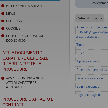
collegament
ISTRUZIONI E MANUALI
NEWS
Criteri di ricerca
FEED RSS
Amministrazione commi
COOKIES
SUA-RB
(Soggetti obbligat
HELP DESK OPERATORE
:
2-3, L.R. 26/2014)
ECONOMICO
Titolo :
ATTI E DOCUMENTI DI
CIG :
CARATTERE GENERALE
Tipologia appalto :
RIFERITI A TUTTE LE
PROCEDURE
Riferimento procedura 
Data pubblicazione :
AVVISI, COMUNICAZIONI E
ATTI DI CARATTERE
Somma urgenza :
GENERALE
Righe per pagina :
PROCEDURE D'APPALTO E
CONTRATTI