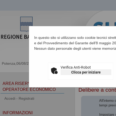
In questo sito si utilizzano solo cookie tecnici stre
e del Provvedimento del Garante dell'8 maggio 201
Nessun dato personale degli utenti viene memoriz
06/08/2026 15:13
Verifica Anti-Robot
Clicca per iniziare
Sei qui:
Home
»
Procedu
AREA RISERVATA
Delibere a cont
OPERATORE ECONOMICO
Accedi - Registrati
All'interno
tempi previ
INFORMAZIONI
Impostare u