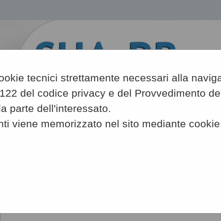
 cookie tecnici strettamente necessari alla navig
art. 122 del codice privacy e del Provvedimento 
 parte dell'interessato.
A
nti viene memorizzato nel sito mediante cookie
-
A
-
|
A
Sei qui:
Home
»
Procedure d'appalto e contratti
»
Delibere a contrar
Delibere a contrarre o atto equi