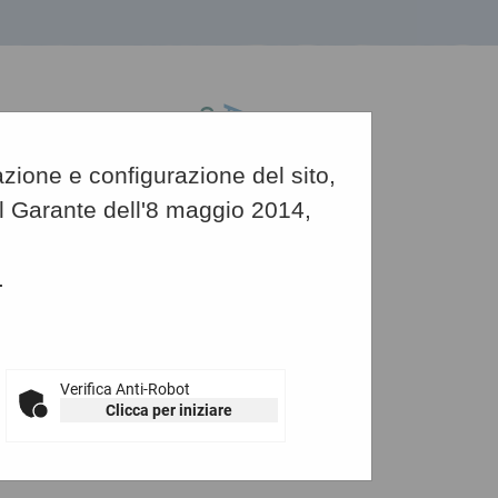
azione e configurazione del sito,
del Garante dell'8 maggio 2014,
.
Grafica
-
Testo
-
Alto contrasto
re o atto equivalente
Verifica Anti-Robot
Clicca per iniziare
valente