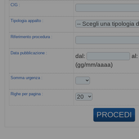
CIG :
Tipologia appalto :
Riferimento procedura :
Data pubblicazione :
dal:
al
(gg/mm/aaaa)
Somma urgenza :
Righe per pagina :