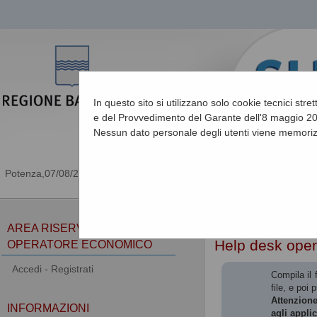
In questo sito si utilizzano solo cookie tecnici stre
e del Provvedimento del Garante dell'8 maggio 201
Nessun dato personale degli utenti viene memoriz
07/08/2026 08:56
Sei qui:
Home
»
Informa
AREA RISERVATA
Help desk ope
OPERATORE ECONOMICO
Accedi - Registrati
Compila il 
file, e poi 
Attenzione
INFORMAZIONI
agli appli