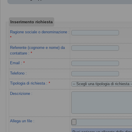
Inserimento richiesta
Ragione sociale o denominazione
:
*
Referente (cognome e nome) da
contattare
:
*
Email
:
*
Telefono :
Tipologia di richiesta
:
*
Descrizione :
Allega un file :