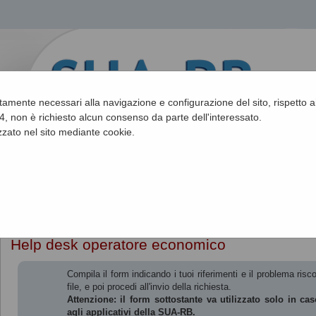
ettamente necessari alla navigazione e configurazione del sito, rispetto ai
, non è richiesto alcun consenso da parte dell'interessato.
zato nel sito mediante cookie.
Sei qui:
Home
»
Informazioni
»
Help desk operatore economico
Help desk operatore economico
Compila il form indicando i tuoi riferimenti e il problema ri
file, e poi procedi all'invio della richiesta.
Attenzione: il form sottostante va utilizzato solo in caso
agli applicativi della SUA-RB.