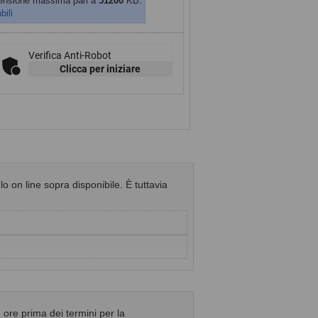
imensione massima pari a
51200
KB.
bili
Verifica Anti-Robot
Clicca per iniziare
o on line sopra disponibile. È tuttavia
 ore prima dei termini per la