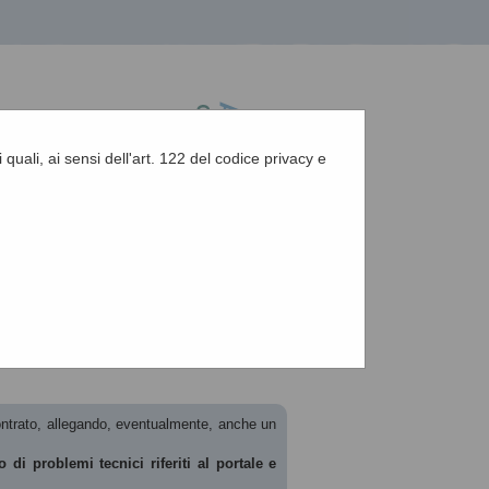
 quali, ai sensi dell'art. 122 del codice privacy e
A
-
A
-
|
Grafica
-
Testo
-
Alto contrasto
A
scontrato, allegando, eventualmente, anche un
 di problemi tecnici riferiti al portale e