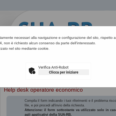
ettamente necessari alla navigazione e configurazione del sito, rispetto ai
, non è richiesto alcun consenso da parte dell'interessato.
zato nel sito mediante cookie.
Verifica Anti-Robot
Clicca per iniziare
Sei qui:
Home
»
Informazioni
»
Help desk operatore economico
Help desk operatore economico
Compila il form indicando i tuoi riferimenti e il problema ri
file, e poi procedi all'invio della richiesta.
Attenzione: il form sottostante va utilizzato solo in caso
agli applicativi della SUA-RB.