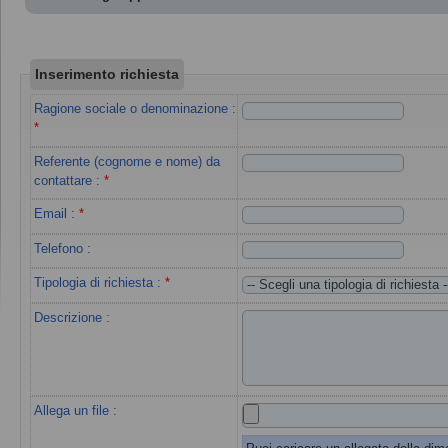
Inserimento richiesta
Ragione sociale o denominazione
:
*
Referente (cognome e nome) da
contattare
:
*
Email
:
*
Telefono :
Tipologia di richiesta
:
*
Descrizione :
Allega un file :