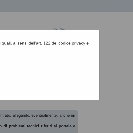
 quali, ai sensi dell'art. 122 del codice privacy e
A
-
A
-
|
Grafica
-
Testo
-
Alto contrasto
A
scontrato, allegando, eventualmente, anche un
 di problemi tecnici riferiti al portale e