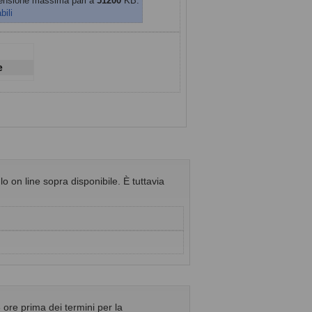
imensione massima pari a
51200
KB.
bili
e
o on line sopra disponibile. È tuttavia
 ore prima dei termini per la