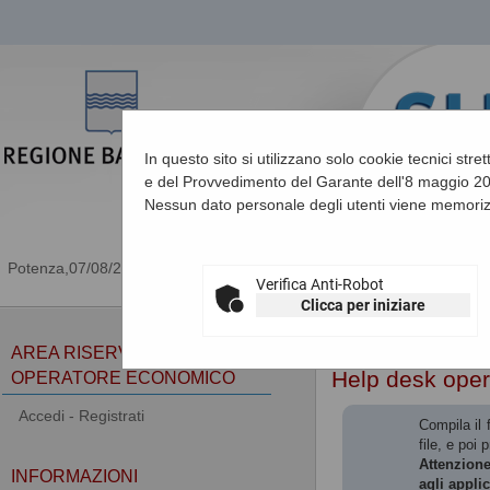
In questo sito si utilizzano solo cookie tecnici stre
e del Provvedimento del Garante dell'8 maggio 201
Nessun dato personale degli utenti viene memoriz
07/08/2026 08:55
Verifica Anti-Robot
Clicca per iniziare
Sei qui:
Home
»
Informa
AREA RISERVATA
Help desk ope
OPERATORE ECONOMICO
Accedi - Registrati
Compila il 
file, e poi 
Attenzione
INFORMAZIONI
agli appli