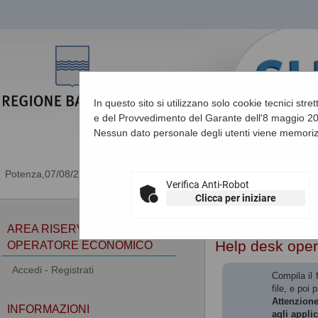
In questo sito si utilizzano solo cookie tecnici stre
e del Provvedimento del Garante dell'8 maggio 201
Nessun dato personale degli utenti viene memoriz
07/08/2026 21:26
Verifica Anti-Robot
Clicca per iniziare
Sei qui:
Home
»
Informa
AREA RISERVATA
Help desk ope
OPERATORE ECONOMICO
Accedi - Registrati
Compila il 
file, e poi 
Attenzione
INFORMAZIONI
agli appli