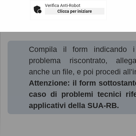
Verifica Anti-Robot
Clicca per iniziare
Help desk operatore e
Compila il form indicando i 
problema riscontrato, alleg
anche un file, e poi procedi all'i
Attenzione: il form sottostant
caso di problemi tecnici rife
applicativi della SUA-RB.