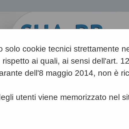
ano solo cookie tecnici strettamente 
 rispetto ai quali, ai sensi dell'art. 
rante dell'8 maggio 2014, non è ri
A
-
A
-
|
Grafica
A
gli utenti viene memorizzato nel si
Sei qui:
Home
»
Informazioni
»
Help desk operatore economico