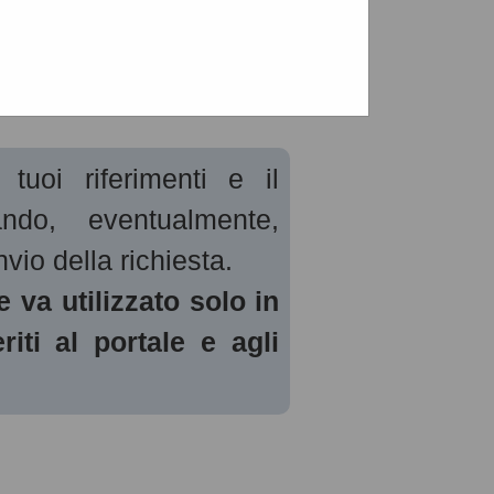
conomico
tuoi riferimenti e il
ando, eventualmente,
nvio della richiesta.
e va utilizzato solo in
riti al portale e agli