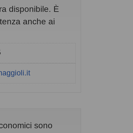
a disponibile. È
istenza anche ai
5
aggioli.it
 economici sono