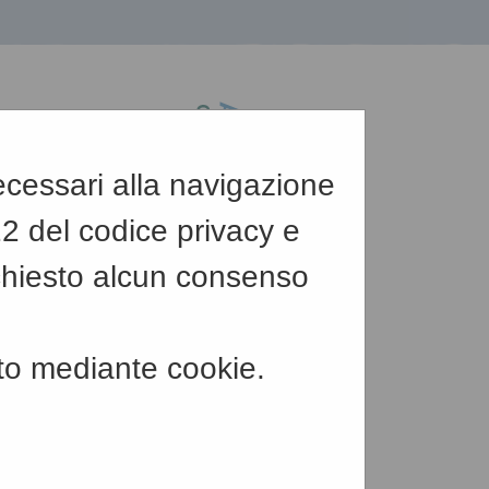
necessari alla navigazione
122 del codice privacy e
chiesto alcun consenso
-
Testo
-
Alto contrasto
to mediante cookie.