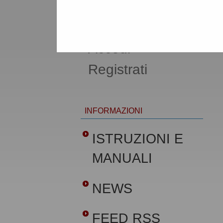
AREA RISERVATA
OPERATORE ECONOMICO
Accedi -
Registrati
INFORMAZIONI
ISTRUZIONI E
MANUALI
NEWS
FEED RSS