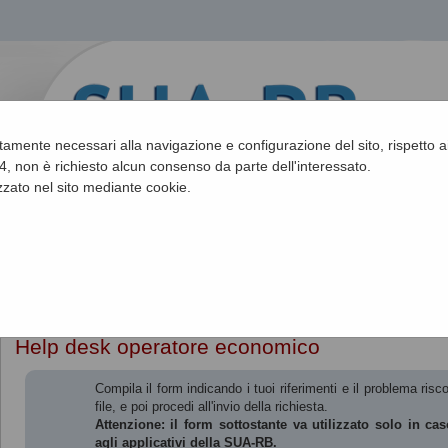
ettamente necessari alla navigazione e configurazione del sito, rispetto ai
, non è richiesto alcun consenso da parte dell'interessato.
zato nel sito mediante cookie.
Sei qui:
Home
»
Informazioni
»
Help desk operatore economico
Help desk operatore economico
Compila il form indicando i tuoi riferimenti e il problema ri
file, e poi procedi all'invio della richiesta.
Attenzione: il form sottostante va utilizzato solo in caso
agli applicativi della SUA-RB.