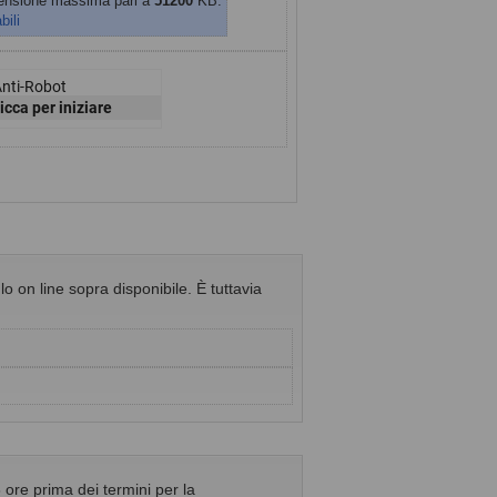
imensione massima pari a
51200
KB.
bili
Anti-Robot
icca per iniziare
o on line sopra disponibile. È tuttavia
 ore prima dei termini per la