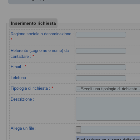
Inserimento richiesta
Ragione sociale o denominazione
:
*
Referente (cognome e nome) da
contattare
:
*
Email
:
*
Telefono :
Tipologia di richiesta
:
*
Descrizione :
Allega un file :