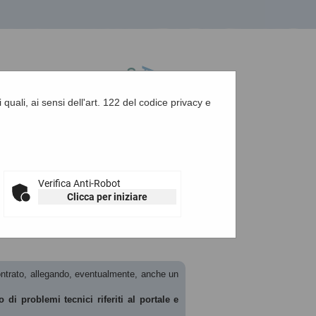
 quali, ai sensi dell'art. 122 del codice privacy e
A
-
A
-
|
Grafica
-
Testo
-
Alto contrasto
A
Verifica Anti-Robot
Clicca per iniziare
scontrato, allegando, eventualmente, anche un
 di problemi tecnici riferiti al portale e