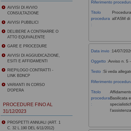
Riferimento procedura
AVVISI DI AVVIO
Titolo
Procedura 
CONSULTAZIONE
procedura
all'ASM d
AVVISI PUBBLICI
:
DELIBERE A CONTRARRE O
ATTO EQUIVALENTE
GARE E PROCEDURE
Data invio :
14/07/202
AVVISI DI AGGIUDICAZIONE,
Oggetto :
Avviso n. 5 
ESITI E AFFIDAMENTI
RIEPILOGO CONTRATTI -
Testo :
Si veda allegat
LINK BDNCP
Riferimento procedura
VARIANTI IN CORSO
D'OPERA
Titolo
Affidamento
procedura
Basilicata 
:
specialisti
PROCEDURE FINO AL
l'assistenz
31/12/2023
PROSPETTI ANNUALI (ART. 1
C. 32 L.190 DEL 6/11/2012)