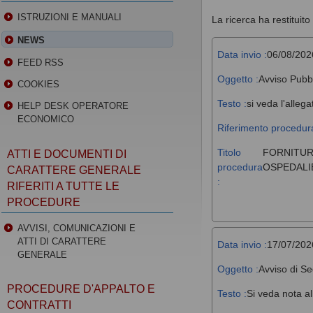
ISTRUZIONI E MANUALI
La ricerca ha restituito 
NEWS
Data invio :
06/08/202
FEED RSS
Oggetto :
Avviso Pubb
COOKIES
Testo :
si veda l'allega
HELP DESK OPERATORE
ECONOMICO
Riferimento procedura
Titolo
FORNITUR
ATTI E DOCUMENTI DI
procedura
OSPEDALIE
CARATTERE GENERALE
:
RIFERITI A TUTTE LE
PROCEDURE
AVVISI, COMUNICAZIONI E
ATTI DI CARATTERE
Data invio :
17/07/202
GENERALE
Oggetto :
Avviso di Se
PROCEDURE D'APPALTO E
Testo :
Si veda nota al
CONTRATTI