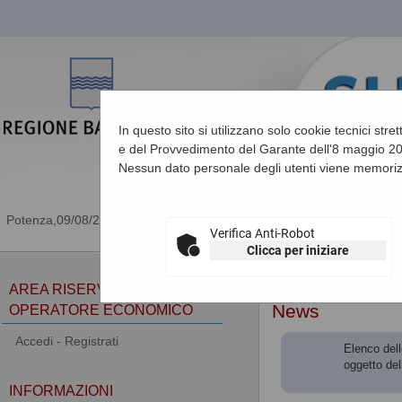
In questo sito si utilizzano solo cookie tecnici stre
e del Provvedimento del Garante dell'8 maggio 201
Nessun dato personale degli utenti viene memoriz
09/08/2026 05:03
Verifica Anti-Robot
Clicca per iniziare
Sei qui:
Home
»
Informa
AREA RISERVATA
News
OPERATORE ECONOMICO
Accedi - Registrati
Elenco dell
oggetto del
INFORMAZIONI