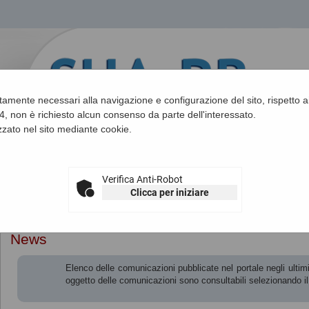
ettamente necessari alla navigazione e configurazione del sito, rispetto ai
, non è richiesto alcun consenso da parte dell'interessato.
zato nel sito mediante cookie.
Verifica Anti-Robot
Clicca per iniziare
Sei qui:
Home
»
Informazioni
»
News
News
Elenco delle comunicazioni pubblicate nel portale negli ultimi 
oggetto delle comunicazioni sono consultabili selezionando i