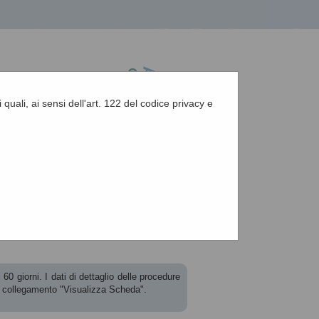
 quali, ai sensi dell'art. 122 del codice privacy e
A
-
A
-
|
Grafica
-
Testo
-
Alto contrasto
A
60 giorni. I dati di dettaglio delle procedure
l collegamento "Visualizza Scheda".