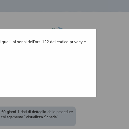
 quali, ai sensi dell'art. 122 del codice privacy e
A
-
A
-
|
Grafica
-
Testo
-
Alto contrasto
A
60 giorni. I dati di dettaglio delle procedure
l collegamento "Visualizza Scheda".