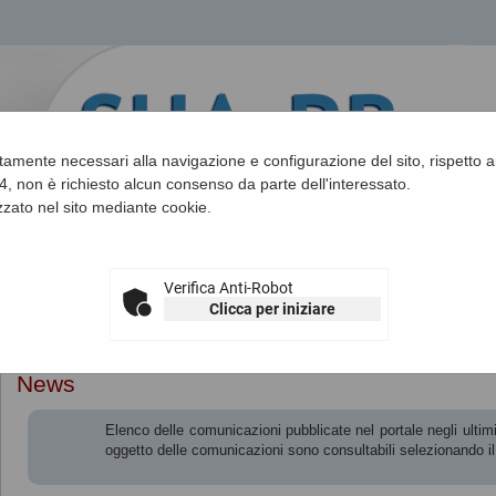
ettamente necessari alla navigazione e configurazione del sito, rispetto ai
, non è richiesto alcun consenso da parte dell'interessato.
zato nel sito mediante cookie.
Verifica Anti-Robot
Clicca per iniziare
Sei qui:
Home
»
Informazioni
»
News
News
Elenco delle comunicazioni pubblicate nel portale negli ultimi 
oggetto delle comunicazioni sono consultabili selezionando i