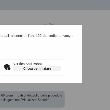
 quali, ai sensi dell'art. 122 del codice privacy e
A
-
A
-
|
Grafica
-
Testo
-
Alto contrasto
A
Verifica Anti-Robot
Clicca per iniziare
60 giorni. I dati di dettaglio delle procedure
l collegamento "Visualizza Scheda".