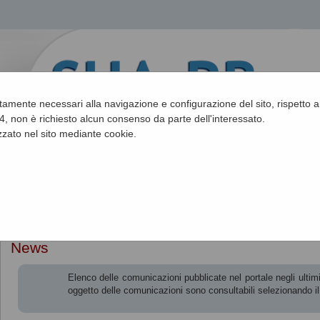
ettamente necessari alla navigazione e configurazione del sito, rispetto ai
, non è richiesto alcun consenso da parte dell'interessato.
zato nel sito mediante cookie.
Sei qui:
Home
»
Informazioni
»
News
News
Elenco delle comunicazioni pubblicate nel portale negli ultimi 
oggetto delle comunicazioni sono consultabili selezionando i