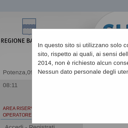
In questo sito si utilizzano solo
sito, rispetto ai quali, ai sensi 
2014, non è richiesto alcun conse
Nessun dato personale degli uten
09/08/2026
08:11
Sei qui:
Home
»
Informa
AREA RISERVATA
OPERATORE ECONOMICO
News
Accedi - Registrati