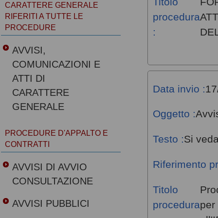
Titolo
FO
CARATTERE GENERALE
procedura
ATT
RIFERITI A TUTTE LE
PROCEDURE
:
DEL
AVVISI,
COMUNICAZIONI E
ATTI DI
Data invio :
17
CARATTERE
GENERALE
Oggetto :
Avvi
PROCEDURE D'APPALTO E
Testo :
Si veda
CONTRATTI
Riferimento p
AVVISI DI AVVIO
CONSULTAZIONE
Titolo
Pro
AVVISI PUBBLICI
procedura
per