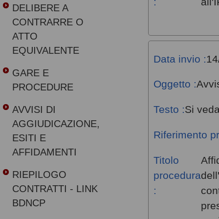
:
all
DELIBERE A
CONTRARRE O
ATTO
EQUIVALENTE
Data invio :
14
GARE E
Oggetto :
Avvi
PROCEDURE
Testo :
Si veda
AVVISI DI
AGGIUDICAZIONE,
Riferimento p
ESITI E
AFFIDAMENTI
Titolo
Aff
RIEPILOGO
procedura
dell
CONTRATTI - LINK
:
con
BDNCP
pres