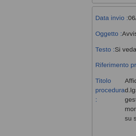
Data invio :
06
Oggetto :
Avvi
Testo :
Si veda
Riferimento p
Titolo
Affi
procedura
d.l
:
gest
mon
su 