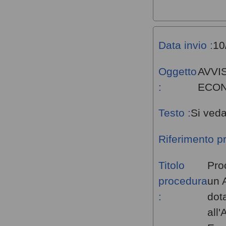
Data invio :
10
Oggetto
AVVI
:
ECO
Testo :
Si veda
Riferimento p
Titolo
Pro
procedura
un 
:
dot
all