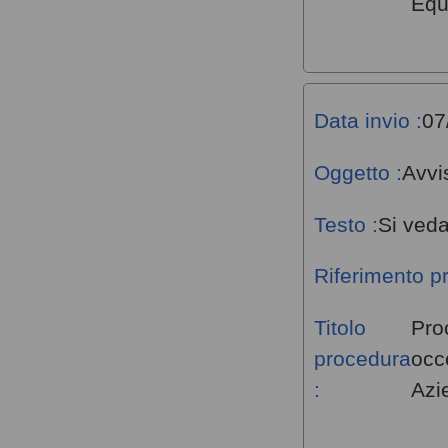
Equ
Data invio :
07
Oggetto :
Avvi
Testo :
Si veda
Riferimento p
Titolo
Proc
procedura
occ
:
Azi