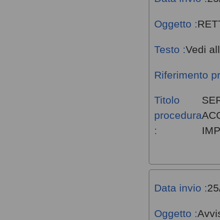
Oggetto :
RET
Testo :
Vedi al
Riferimento p
Titolo
SER
procedura
AC
:
IMP
Data invio :
25
Oggetto :
Avvi