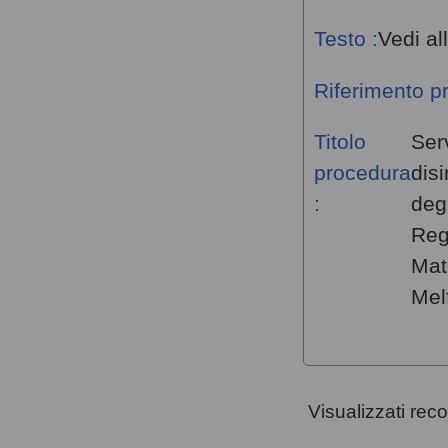
Testo :
Vedi al
Riferimento p
Titolo
Serv
procedura
dis
:
degl
Reg
Mat
Melf
Visualizzati rec