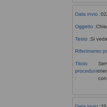
Data invio :
02
Oggetto :
Chia
Testo :
Si veda
Riferimento p
Titolo
Ser
procedura
tri
:
con
Data invio :
25