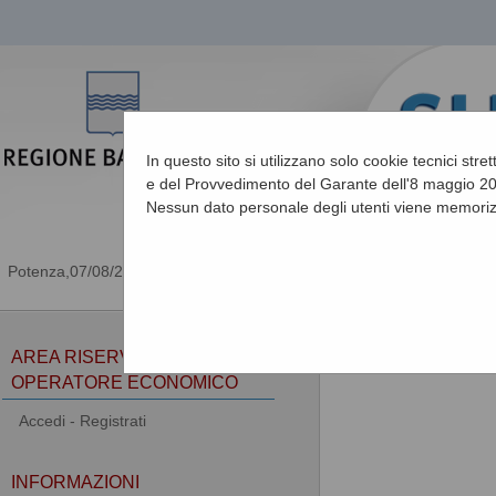
In questo sito si utilizzano solo cookie tecnici stre
e del Provvedimento del Garante dell'8 maggio 201
Nessun dato personale degli utenti viene memoriz
07/08/2026 08:51
Sei qui:
Home
»
Informa
AREA RISERVATA
OPERATORE ECONOMICO
Accedi - Registrati
INFORMAZIONI