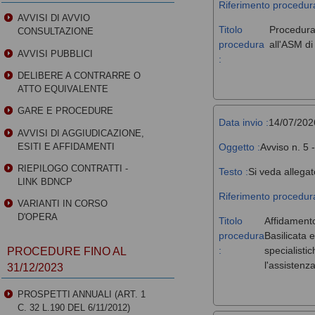
Riferimento procedura
AVVISI DI AVVIO
Titolo
Procedura 
CONSULTAZIONE
procedura
all'ASM d
AVVISI PUBBLICI
:
DELIBERE A CONTRARRE O
ATTO EQUIVALENTE
GARE E PROCEDURE
Data invio :
14/07/202
AVVISI DI AGGIUDICAZIONE,
Oggetto :
Avviso n. 5 
ESITI E AFFIDAMENTI
RIEPILOGO CONTRATTI -
Testo :
Si veda allegat
LINK BDNCP
Riferimento procedura
VARIANTI IN CORSO
D'OPERA
Titolo
Affidamento
procedura
Basilicata 
:
specialisti
PROCEDURE FINO AL
l'assistenz
31/12/2023
PROSPETTI ANNUALI (ART. 1
C. 32 L.190 DEL 6/11/2012)