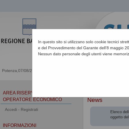
In questo sito si utilizzano solo cookie tecnici stre
e del Provvedimento del Garante dell'8 maggio 201
Nessun dato personale degli utenti viene memoriz
07/08/2026 11:52
Sei qui:
Home
»
Informa
AREA RISERVATA
News
OPERATORE ECONOMICO
Accedi - Registrati
Elenco dell
oggetto del
INFORMAZIONI