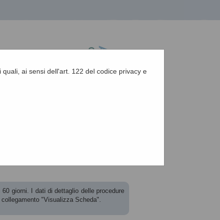
 quali, ai sensi dell'art. 122 del codice privacy e
A
-
A
-
|
Grafica
-
Testo
-
Alto contrasto
A
60 giorni. I dati di dettaglio delle procedure
l collegamento "Visualizza Scheda".