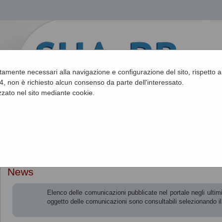
ettamente necessari alla navigazione e configurazione del sito, rispetto ai
, non è richiesto alcun consenso da parte dell'interessato.
zato nel sito mediante cookie.
Sei qui:
Home
»
Informazioni
»
News
News
Elenco delle comunicazioni pubblicate nel portale negli ultimi 
oggetto delle comunicazioni sono consultabili selezionando i