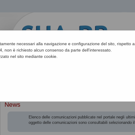
ettamente necessari alla navigazione e configurazione del sito, rispetto ai
, non è richiesto alcun consenso da parte dell'interessato.
zato nel sito mediante cookie.
Sei qui:
Home
»
Informazioni
»
News
News
Elenco delle comunicazioni pubblicate nel portale negli ultimi 
oggetto delle comunicazioni sono consultabili selezionando i