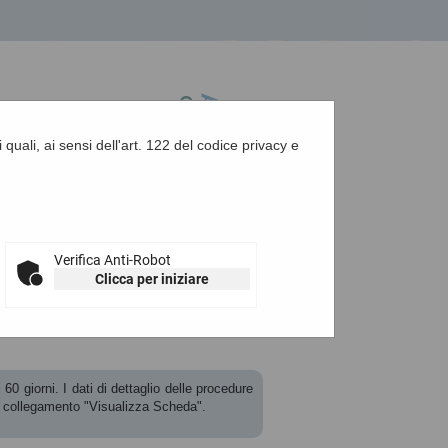
 quali, ai sensi dell'art. 122 del codice privacy e
A
-
A
-
|
Grafica
-
Testo
-
Alto contrasto
A
Verifica Anti-Robot
Clicca per iniziare
60 giorni. I dati di dettaglio delle procedure
l collegamento "Visualizza Scheda".