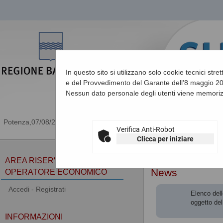
In questo sito si utilizzano solo cookie tecnici stre
e del Provvedimento del Garante dell'8 maggio 201
Nessun dato personale degli utenti viene memoriz
07/08/2026 19:37
Verifica Anti-Robot
Clicca per iniziare
Sei qui:
Home
»
Informa
AREA RISERVATA
News
OPERATORE ECONOMICO
Accedi - Registrati
Elenco dell
oggetto del
INFORMAZIONI