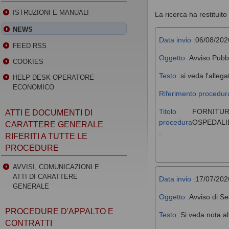
ISTRUZIONI E MANUALI
La ricerca ha restituito 
NEWS
Data invio :
06/08/202
FEED RSS
Oggetto :
Avviso Pubb
COOKIES
Testo :
si veda l'allega
HELP DESK OPERATORE
ECONOMICO
Riferimento procedura
Titolo
FORNITUR
ATTI E DOCUMENTI DI
procedura
OSPEDALIE
CARATTERE GENERALE
:
RIFERITI A TUTTE LE
PROCEDURE
AVVISI, COMUNICAZIONI E
ATTI DI CARATTERE
Data invio :
17/07/202
GENERALE
Oggetto :
Avviso di Se
PROCEDURE D'APPALTO E
Testo :
Si veda nota al
CONTRATTI