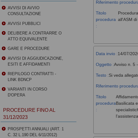
Riferimento procedura
AVVISI DI AVVIO
Titolo
Procedura 
CONSULTAZIONE
procedura
all'ASM d
AVVISI PUBBLICI
:
DELIBERE A CONTRARRE O
ATTO EQUIVALENTE
GARE E PROCEDURE
Data invio :
14/07/202
AVVISI DI AGGIUDICAZIONE,
Oggetto :
Avviso n. 5 
ESITI E AFFIDAMENTI
RIEPILOGO CONTRATTI -
Testo :
Si veda allegat
LINK BDNCP
Riferimento procedura
VARIANTI IN CORSO
D'OPERA
Titolo
Affidamento
procedura
Basilicata 
:
specialisti
PROCEDURE FINO AL
l'assistenz
31/12/2023
PROSPETTI ANNUALI (ART. 1
C. 32 L.190 DEL 6/11/2012)