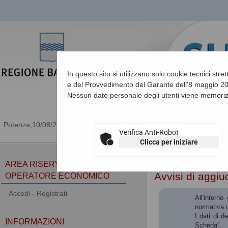
In questo sito si utilizzano solo cookie tecnici stre
e del Provvedimento del Garante dell'8 maggio 201
Nessun dato personale degli utenti viene memoriz
10/08/2026 13:15
Verifica Anti-Robot
Clicca per iniziare
Sei qui:
Home
»
Procedu
AREA RISERVATA
Avvisi di aggiu
OPERATORE ECONOMICO
Accedi - Registrati
All'intern
normativa d
I dati di d
INFORMAZIONI
Scheda".