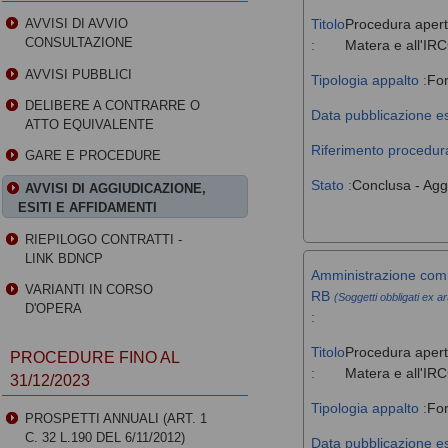
Titolo
Procedura aperta
AVVISI DI AVVIO
CONSULTAZIONE
:
Matera e all'IR
AVVISI PUBBLICI
Tipologia appalto :
For
DELIBERE A CONTRARRE O
Data pubblicazione es
ATTO EQUIVALENTE
Riferimento procedura
GARE E PROCEDURE
Stato :
Conclusa - Agg
AVVISI DI AGGIUDICAZIONE,
ESITI E AFFIDAMENTI
RIEPILOGO CONTRATTI -
LINK BDNCP
Amministrazione comm
VARIANTI IN CORSO
RB
(Soggetti obbligati ex ar
D'OPERA
:
Titolo
Procedura aperta
PROCEDURE FINO AL
:
Matera e all'IR
31/12/2023
Tipologia appalto :
For
PROSPETTI ANNUALI (ART. 1
C. 32 L.190 DEL 6/11/2012)
Data pubblicazione es