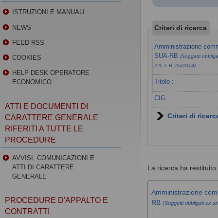
ISTRUZIONI E MANUALI
Criteri di ricerca
NEWS
FEED RSS
Amministrazione commi
SUA-RB
(Soggetti obbligat
COOKIES
:
2-3, L.R. 26/2014)
HELP DESK OPERATORE
Titolo :
ECONOMICO
CIG :
ATTI E DOCUMENTI DI
Criteri di ricer
CARATTERE GENERALE
RIFERITI A TUTTE LE
PROCEDURE
AVVISI, COMUNICAZIONI E
ATTI DI CARATTERE
La ricerca ha restituito 
GENERALE
Amministrazione comm
PROCEDURE D'APPALTO E
RB
(Soggetti obbligati ex ar
CONTRATTI
: