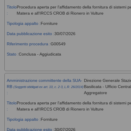
Titolo
Procedura aperta per l'affidamento della fornitura di sistemi 
:
Matera e all'IRCCS CROB di Rionero in Vulture
Tipologia appalto :
Forniture
Data pubblicazione esito :
30/07/2026
Riferimento procedura :
G00549
Stato :
Conclusa - Aggiudicata
Amministrazione committente della SUA-
Direzione Generale Stazi
RB
Basilicata - Ufficio Cent
(Soggetti obbligati ex art. 10, c. 2-3, L.R. 26/2014)
:
Aggregatore
Titolo
Procedura aperta per l'affidamento della fornitura di sistemi 
:
Matera e all'IRCCS CROB di Rionero in Vulture
Tipologia appalto :
Forniture
Data pubblicazione esito :
30/07/2026