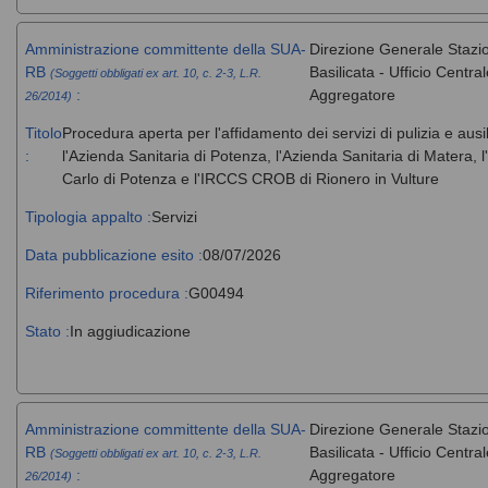
Amministrazione committente della SUA-
Direzione Generale Stazi
RB
Basilicata - Ufficio Centr
(Soggetti obbligati ex art. 10, c. 2-3, L.R.
:
Aggregatore
26/2014)
Titolo
Procedura aperta per l'affidamento dei servizi di pulizia e ausi
:
l'Azienda Sanitaria di Potenza, l'Azienda Sanitaria di Matera
Carlo di Potenza e l'IRCCS CROB di Rionero in Vulture
Tipologia appalto :
Servizi
Data pubblicazione esito :
08/07/2026
Riferimento procedura :
G00494
Stato :
In aggiudicazione
Amministrazione committente della SUA-
Direzione Generale Stazi
RB
Basilicata - Ufficio Centr
(Soggetti obbligati ex art. 10, c. 2-3, L.R.
:
Aggregatore
26/2014)