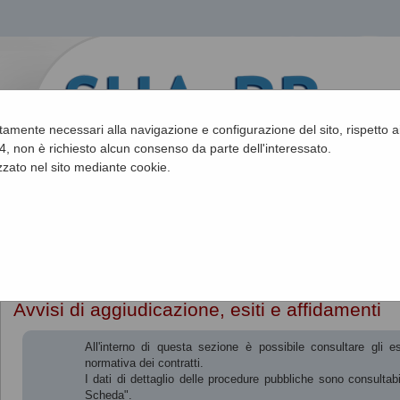
ettamente necessari alla navigazione e configurazione del sito, rispetto ai
, non è richiesto alcun consenso da parte dell'interessato.
zato nel sito mediante cookie.
Sei qui:
Home
»
Procedure d'appalto e contratti
»
Avvisi di aggiudica
Avvisi di aggiudicazione, esiti e affidamenti
All'interno di questa sezione è possibile consultare gli e
normativa dei contratti.
I dati di dettaglio delle procedure pubbliche sono consultab
Scheda".