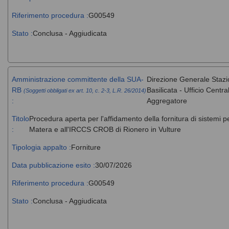
Riferimento procedura :
G00549
Stato :
Conclusa - Aggiudicata
Amministrazione committente della SUA-
Direzione Generale Stazi
RB
Basilicata - Ufficio Cent
(Soggetti obbligati ex art. 10, c. 2-3, L.R. 26/2014)
:
Aggregatore
Titolo
Procedura aperta per l'affidamento della fornitura di sistemi 
:
Matera e all'IRCCS CROB di Rionero in Vulture
Tipologia appalto :
Forniture
Data pubblicazione esito :
30/07/2026
Riferimento procedura :
G00549
Stato :
Conclusa - Aggiudicata