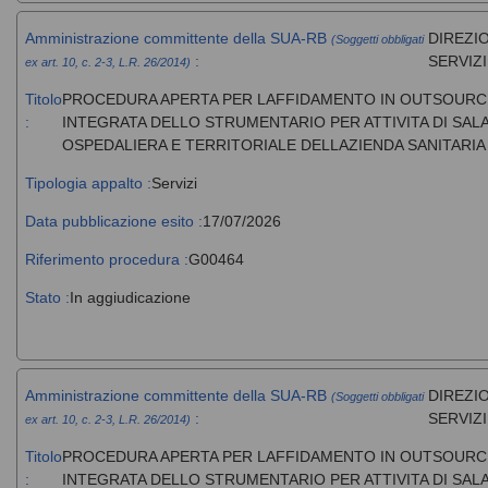
Amministrazione committente della SUA-RB
DIREZIO
(Soggetti obbligati
:
SERVIZ
ex art. 10, c. 2-3, L.R. 26/2014)
Titolo
PROCEDURA APERTA PER LAFFIDAMENTO IN OUTSOURCI
:
INTEGRATA DELLO STRUMENTARIO PER ATTIVITA DI SAL
OSPEDALIERA E TERRITORIALE DELLAZIENDA SANITARIA
Tipologia appalto :
Servizi
Data pubblicazione esito :
17/07/2026
Riferimento procedura :
G00464
Stato :
In aggiudicazione
Amministrazione committente della SUA-RB
DIREZIO
(Soggetti obbligati
:
SERVIZ
ex art. 10, c. 2-3, L.R. 26/2014)
Titolo
PROCEDURA APERTA PER LAFFIDAMENTO IN OUTSOURCI
:
INTEGRATA DELLO STRUMENTARIO PER ATTIVITA DI SAL