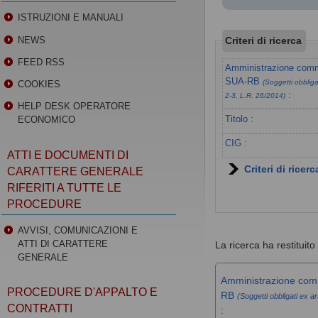
ISTRUZIONI E MANUALI
Criteri di ricerca
NEWS
FEED RSS
Amministrazione commi
SUA-RB
(Soggetti obbligat
COOKIES
:
2-3, L.R. 26/2014)
HELP DESK OPERATORE
Titolo :
ECONOMICO
CIG :
ATTI E DOCUMENTI DI
Criteri di ricer
CARATTERE GENERALE
RIFERITI A TUTTE LE
PROCEDURE
AVVISI, COMUNICAZIONI E
ATTI DI CARATTERE
La ricerca ha restituito 
GENERALE
Amministrazione comm
PROCEDURE D'APPALTO E
RB
(Soggetti obbligati ex ar
CONTRATTI
: