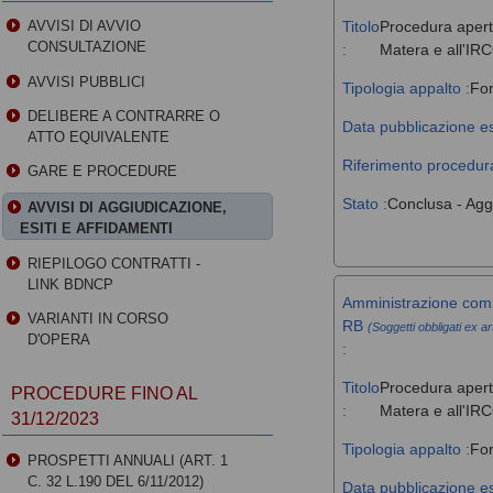
Titolo
Procedura aperta
AVVISI DI AVVIO
CONSULTAZIONE
:
Matera e all'IR
AVVISI PUBBLICI
Tipologia appalto :
For
DELIBERE A CONTRARRE O
Data pubblicazione es
ATTO EQUIVALENTE
Riferimento procedura
GARE E PROCEDURE
Stato :
Conclusa - Agg
AVVISI DI AGGIUDICAZIONE,
ESITI E AFFIDAMENTI
RIEPILOGO CONTRATTI -
LINK BDNCP
Amministrazione comm
VARIANTI IN CORSO
RB
(Soggetti obbligati ex ar
D'OPERA
:
Titolo
Procedura aperta
PROCEDURE FINO AL
:
Matera e all'IR
31/12/2023
Tipologia appalto :
For
PROSPETTI ANNUALI (ART. 1
C. 32 L.190 DEL 6/11/2012)
Data pubblicazione es