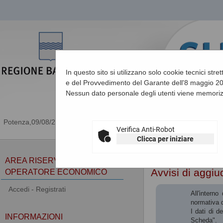
In questo sito si utilizzano solo cookie tecnici stre
e del Provvedimento del Garante dell'8 maggio 201
Nessun dato personale degli utenti viene memoriz
09/08/2026 17:47
Verifica Anti-Robot
Clicca per iniziare
Sei qui:
Home
»
Procedu
AREA RISERVATA
Avvisi di aggiu
OPERATORE ECONOMICO
Accedi - Registrati
All'intern
normativa d
I dati di d
INFORMAZIONI
Scheda".