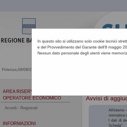
In questo sito si utilizzano solo cookie tecnici stre
e del Provvedimento del Garante dell'8 maggio 201
Nessun dato personale degli utenti viene memoriz
09/08/2026 11:06
Sei qui:
Home
»
Procedu
AREA RISERVATA
Avvisi di aggiu
OPERATORE ECONOMICO
Accedi - Registrati
All'intern
normativa d
I dati di d
INFORMAZIONI
Scheda".