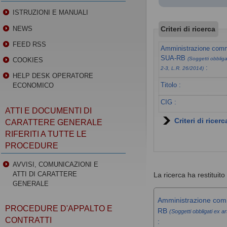
ISTRUZIONI E MANUALI
Criteri di ricerca
NEWS
FEED RSS
Amministrazione commi
SUA-RB
(Soggetti obbligat
COOKIES
:
2-3, L.R. 26/2014)
HELP DESK OPERATORE
Titolo :
ECONOMICO
CIG :
ATTI E DOCUMENTI DI
Criteri di ricer
CARATTERE GENERALE
RIFERITI A TUTTE LE
PROCEDURE
AVVISI, COMUNICAZIONI E
ATTI DI CARATTERE
La ricerca ha restituito 
GENERALE
Amministrazione comm
PROCEDURE D'APPALTO E
RB
(Soggetti obbligati ex ar
CONTRATTI
: