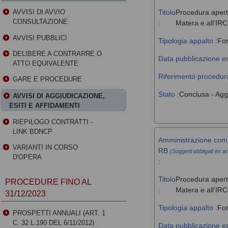
Titolo
Procedura aperta
AVVISI DI AVVIO
CONSULTAZIONE
:
Matera e all'IR
AVVISI PUBBLICI
Tipologia appalto :
For
DELIBERE A CONTRARRE O
Data pubblicazione es
ATTO EQUIVALENTE
Riferimento procedura
GARE E PROCEDURE
Stato :
Conclusa - Agg
AVVISI DI AGGIUDICAZIONE,
ESITI E AFFIDAMENTI
RIEPILOGO CONTRATTI -
LINK BDNCP
Amministrazione comm
VARIANTI IN CORSO
RB
(Soggetti obbligati ex ar
D'OPERA
:
Titolo
Procedura aperta
PROCEDURE FINO AL
:
Matera e all'IR
31/12/2023
Tipologia appalto :
For
PROSPETTI ANNUALI (ART. 1
C. 32 L.190 DEL 6/11/2012)
Data pubblicazione es