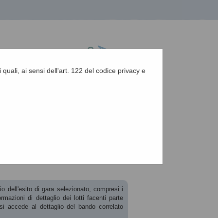
 quali, ai sensi dell'art. 122 del codice privacy e
A
-
A
-
|
Grafica
-
Testo
-
Alto contrasto
A
zione, esiti e affida...
io dell'esito di gara selezionato, compresi i
mazioni di dettaglio dei lotti facenti parte
i accede al dettaglio del bando correlato