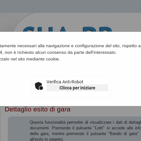
ettamente necessari alla navigazione e configurazione del sito, rispetto ai
, non è richiesto alcun consenso da parte dell'interessato.
zato nel sito mediante cookie.
Verifica Anti-Robot
Clicca per iniziare
Sei qui:
Home
»
Procedure d'appalto e contratti
»
Avvisi di aggiudica
Dettaglio esito di gara
Questa funzionalità permette di visualizzare i dati di dettagl
documenti. Premendo il pulsante "Lotti" si accede alle infor
della gara, mentre premendo il pulsante "Bando di gara" s
all'esito in oggetto.