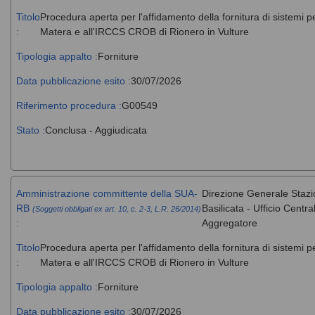
Titolo
Procedura aperta per l'affidamento della fornitura di sistemi 
:
Matera e all'IRCCS CROB di Rionero in Vulture
Tipologia appalto :
Forniture
Data pubblicazione esito :
30/07/2026
Riferimento procedura :
G00549
Stato :
Conclusa - Aggiudicata
Amministrazione committente della SUA-
Direzione Generale Stazi
RB
Basilicata - Ufficio Cent
(Soggetti obbligati ex art. 10, c. 2-3, L.R. 26/2014)
:
Aggregatore
Titolo
Procedura aperta per l'affidamento della fornitura di sistemi 
:
Matera e all'IRCCS CROB di Rionero in Vulture
Tipologia appalto :
Forniture
Data pubblicazione esito :
30/07/2026