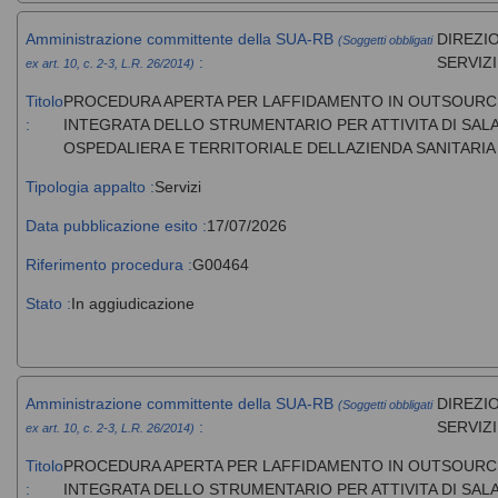
Amministrazione committente della SUA-RB
DIREZIO
(Soggetti obbligati
:
SERVIZ
ex art. 10, c. 2-3, L.R. 26/2014)
Titolo
PROCEDURA APERTA PER LAFFIDAMENTO IN OUTSOURCI
:
INTEGRATA DELLO STRUMENTARIO PER ATTIVITA DI SAL
OSPEDALIERA E TERRITORIALE DELLAZIENDA SANITARIA
Tipologia appalto :
Servizi
Data pubblicazione esito :
17/07/2026
Riferimento procedura :
G00464
Stato :
In aggiudicazione
Amministrazione committente della SUA-RB
DIREZIO
(Soggetti obbligati
:
SERVIZ
ex art. 10, c. 2-3, L.R. 26/2014)
Titolo
PROCEDURA APERTA PER LAFFIDAMENTO IN OUTSOURCI
:
INTEGRATA DELLO STRUMENTARIO PER ATTIVITA DI SAL