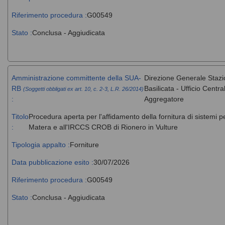
Riferimento procedura :
G00549
Stato :
Conclusa - Aggiudicata
Amministrazione committente della SUA-
Direzione Generale Stazi
RB
Basilicata - Ufficio Cent
(Soggetti obbligati ex art. 10, c. 2-3, L.R. 26/2014)
:
Aggregatore
Titolo
Procedura aperta per l'affidamento della fornitura di sistemi 
:
Matera e all'IRCCS CROB di Rionero in Vulture
Tipologia appalto :
Forniture
Data pubblicazione esito :
30/07/2026
Riferimento procedura :
G00549
Stato :
Conclusa - Aggiudicata