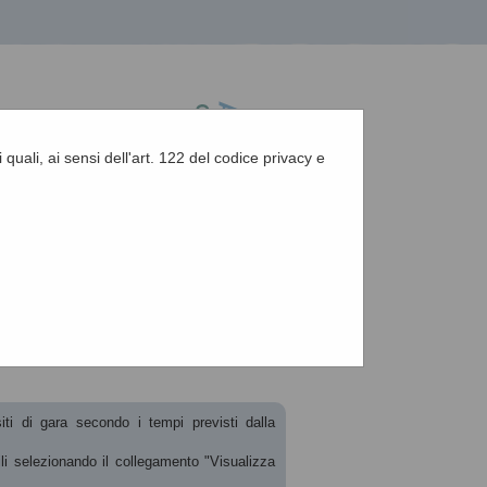
 quali, ai sensi dell'art. 122 del codice privacy e
A
-
A
-
|
Grafica
-
Testo
-
Alto contrasto
A
zione, esiti e affida...
siti di gara secondo i tempi previsti dalla
ili selezionando il collegamento "Visualizza