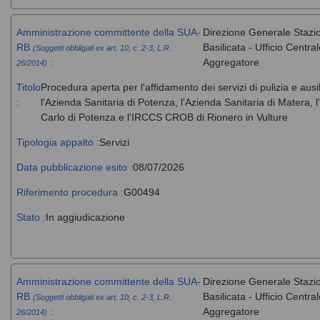
Amministrazione committente della SUA-
Direzione Generale Stazi
RB
Basilicata - Ufficio Centr
(Soggetti obbligati ex art. 10, c. 2-3, L.R.
:
Aggregatore
26/2014)
Titolo
Procedura aperta per l'affidamento dei servizi di pulizia e ausi
:
l'Azienda Sanitaria di Potenza, l'Azienda Sanitaria di Matera
Carlo di Potenza e l'IRCCS CROB di Rionero in Vulture
Tipologia appalto :
Servizi
Data pubblicazione esito :
08/07/2026
Riferimento procedura :
G00494
Stato :
In aggiudicazione
Amministrazione committente della SUA-
Direzione Generale Stazi
RB
Basilicata - Ufficio Centr
(Soggetti obbligati ex art. 10, c. 2-3, L.R.
:
Aggregatore
26/2014)