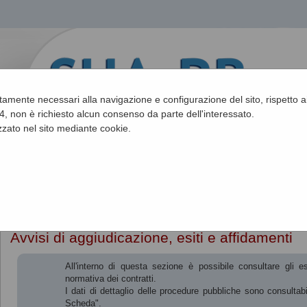
ettamente necessari alla navigazione e configurazione del sito, rispetto ai
, non è richiesto alcun consenso da parte dell'interessato.
zato nel sito mediante cookie.
Sei qui:
Home
»
Procedure d'appalto e contratti
»
Avvisi di aggiudica
Avvisi di aggiudicazione, esiti e affidamenti
All'interno di questa sezione è possibile consultare gli e
normativa dei contratti.
I dati di dettaglio delle procedure pubbliche sono consultab
Scheda".