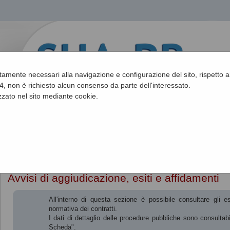
ettamente necessari alla navigazione e configurazione del sito, rispetto ai
, non è richiesto alcun consenso da parte dell'interessato.
zato nel sito mediante cookie.
Sei qui:
Home
»
Procedure d'appalto e contratti
»
Avvisi di aggiudica
Avvisi di aggiudicazione, esiti e affidamenti
All'interno di questa sezione è possibile consultare gli e
normativa dei contratti.
I dati di dettaglio delle procedure pubbliche sono consultab
Scheda".