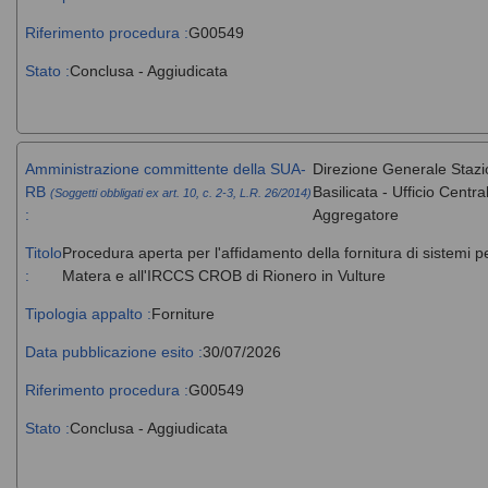
Riferimento procedura :
G00549
Stato :
Conclusa - Aggiudicata
Amministrazione committente della SUA-
Direzione Generale Stazi
RB
Basilicata - Ufficio Cent
(Soggetti obbligati ex art. 10, c. 2-3, L.R. 26/2014)
:
Aggregatore
Titolo
Procedura aperta per l'affidamento della fornitura di sistemi 
:
Matera e all'IRCCS CROB di Rionero in Vulture
Tipologia appalto :
Forniture
Data pubblicazione esito :
30/07/2026
Riferimento procedura :
G00549
Stato :
Conclusa - Aggiudicata