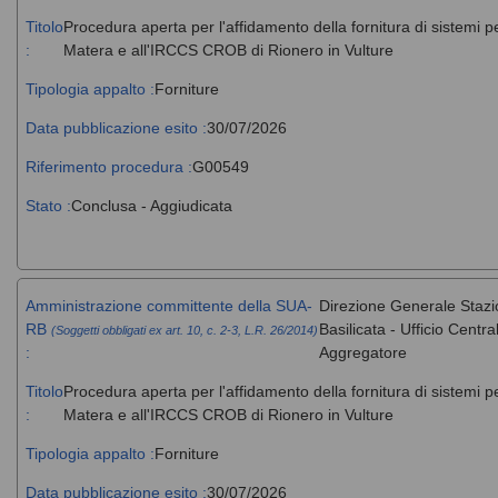
Titolo
Procedura aperta per l'affidamento della fornitura di sistemi 
:
Matera e all'IRCCS CROB di Rionero in Vulture
Tipologia appalto :
Forniture
Data pubblicazione esito :
30/07/2026
Riferimento procedura :
G00549
Stato :
Conclusa - Aggiudicata
Amministrazione committente della SUA-
Direzione Generale Stazi
RB
Basilicata - Ufficio Cent
(Soggetti obbligati ex art. 10, c. 2-3, L.R. 26/2014)
:
Aggregatore
Titolo
Procedura aperta per l'affidamento della fornitura di sistemi 
:
Matera e all'IRCCS CROB di Rionero in Vulture
Tipologia appalto :
Forniture
Data pubblicazione esito :
30/07/2026