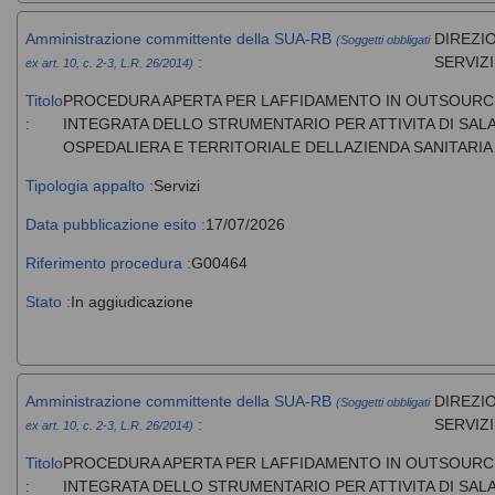
Amministrazione committente della SUA-RB
DIREZIO
(Soggetti obbligati
:
SERVIZ
ex art. 10, c. 2-3, L.R. 26/2014)
Titolo
PROCEDURA APERTA PER LAFFIDAMENTO IN OUTSOURCI
:
INTEGRATA DELLO STRUMENTARIO PER ATTIVITA DI SAL
OSPEDALIERA E TERRITORIALE DELLAZIENDA SANITARIA
Tipologia appalto :
Servizi
Data pubblicazione esito :
17/07/2026
Riferimento procedura :
G00464
Stato :
In aggiudicazione
Amministrazione committente della SUA-RB
DIREZIO
(Soggetti obbligati
:
SERVIZ
ex art. 10, c. 2-3, L.R. 26/2014)
Titolo
PROCEDURA APERTA PER LAFFIDAMENTO IN OUTSOURCI
:
INTEGRATA DELLO STRUMENTARIO PER ATTIVITA DI SAL