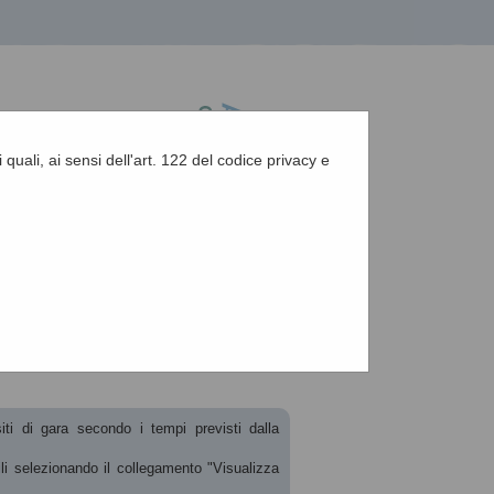
 quali, ai sensi dell'art. 122 del codice privacy e
A
-
A
-
|
Grafica
-
Testo
-
Alto contrasto
A
zione, esiti e affida...
siti di gara secondo i tempi previsti dalla
ili selezionando il collegamento "Visualizza