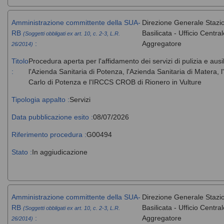
Amministrazione committente della SUA-
Direzione Generale Stazi
RB
Basilicata - Ufficio Centr
(Soggetti obbligati ex art. 10, c. 2-3, L.R.
:
Aggregatore
26/2014)
Titolo
Procedura aperta per l'affidamento dei servizi di pulizia e ausi
:
l'Azienda Sanitaria di Potenza, l'Azienda Sanitaria di Matera
Carlo di Potenza e l'IRCCS CROB di Rionero in Vulture
Tipologia appalto :
Servizi
Data pubblicazione esito :
08/07/2026
Riferimento procedura :
G00494
Stato :
In aggiudicazione
Amministrazione committente della SUA-
Direzione Generale Stazi
RB
Basilicata - Ufficio Centr
(Soggetti obbligati ex art. 10, c. 2-3, L.R.
:
Aggregatore
26/2014)