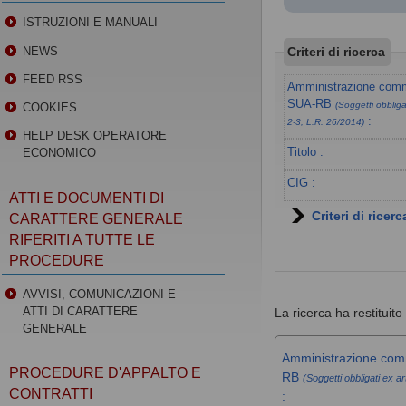
ISTRUZIONI E MANUALI
Criteri di ricerca
NEWS
FEED RSS
Amministrazione commi
SUA-RB
(Soggetti obbligat
COOKIES
:
2-3, L.R. 26/2014)
HELP DESK OPERATORE
Titolo :
ECONOMICO
CIG :
ATTI E DOCUMENTI DI
Criteri di ricer
CARATTERE GENERALE
RIFERITI A TUTTE LE
PROCEDURE
AVVISI, COMUNICAZIONI E
ATTI DI CARATTERE
La ricerca ha restituito 
GENERALE
Amministrazione comm
PROCEDURE D'APPALTO E
RB
(Soggetti obbligati ex ar
CONTRATTI
: