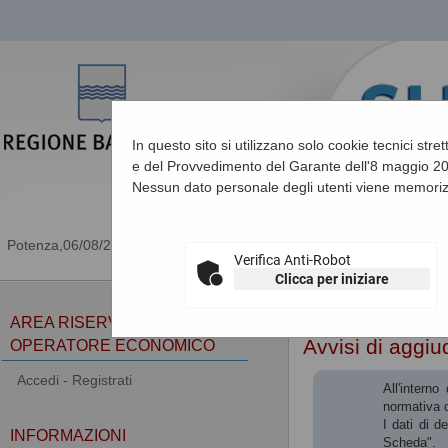
In questo sito si utilizzano solo cookie tecnici stre
e del Provvedimento del Garante dell'8 maggio 201
Nessun dato personale degli utenti viene memoriz
06/08/2026 20:10
Verifica Anti-Robot
Clicca per iniziare
Sei qui:
Home
»
Procedu
AREA RISERVATA
Avvisi di aggiu
OPERATORE ECONOMICO
Accedi - Registrati
All'intern
normativa d
I dati di d
INFORMAZIONI
Scheda".