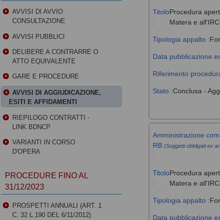
Titolo
Procedura aperta
AVVISI DI AVVIO
CONSULTAZIONE
:
Matera e all'IR
AVVISI PUBBLICI
Tipologia appalto :
For
DELIBERE A CONTRARRE O
Data pubblicazione es
ATTO EQUIVALENTE
Riferimento procedura
GARE E PROCEDURE
Stato :
Conclusa - Agg
AVVISI DI AGGIUDICAZIONE,
ESITI E AFFIDAMENTI
RIEPILOGO CONTRATTI -
LINK BDNCP
Amministrazione comm
VARIANTI IN CORSO
RB
(Soggetti obbligati ex ar
D'OPERA
:
Titolo
Procedura aperta
PROCEDURE FINO AL
:
Matera e all'IR
31/12/2023
Tipologia appalto :
For
PROSPETTI ANNUALI (ART. 1
C. 32 L.190 DEL 6/11/2012)
Data pubblicazione es