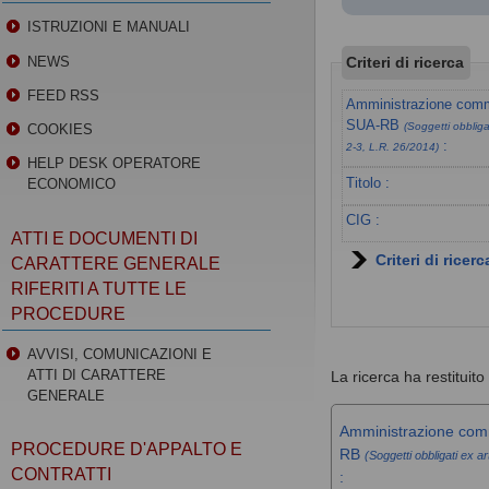
ISTRUZIONI E MANUALI
Criteri di ricerca
NEWS
FEED RSS
Amministrazione commi
SUA-RB
(Soggetti obbligat
COOKIES
:
2-3, L.R. 26/2014)
HELP DESK OPERATORE
Titolo :
ECONOMICO
CIG :
ATTI E DOCUMENTI DI
Criteri di ricer
CARATTERE GENERALE
RIFERITI A TUTTE LE
PROCEDURE
AVVISI, COMUNICAZIONI E
ATTI DI CARATTERE
La ricerca ha restituito 
GENERALE
Amministrazione comm
PROCEDURE D'APPALTO E
RB
(Soggetti obbligati ex ar
CONTRATTI
: