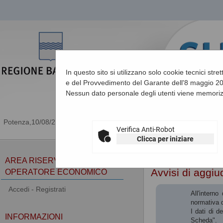
In questo sito si utilizzano solo cookie tecnici stre
e del Provvedimento del Garante dell'8 maggio 201
Nessun dato personale degli utenti viene memoriz
10/08/2026 06:31
Verifica Anti-Robot
Clicca per iniziare
Sei qui:
Home
»
Procedu
AREA RISERVATA
Avvisi di aggiu
OPERATORE ECONOMICO
Accedi - Registrati
All'intern
normativa d
I dati di d
INFORMAZIONI
Scheda".