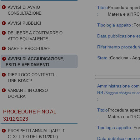
Titolo
Procedura aperta
AVVISI DI AVVIO
CONSULTAZIONE
:
Matera e all'IR
AVVISI PUBBLICI
Tipologia appalto :
For
DELIBERE A CONTRARRE O
Data pubblicazione es
ATTO EQUIVALENTE
Riferimento procedura
GARE E PROCEDURE
Stato :
Conclusa - Agg
AVVISI DI AGGIUDICAZIONE,
ESITI E AFFIDAMENTI
RIEPILOGO CONTRATTI -
LINK BDNCP
Amministrazione comm
VARIANTI IN CORSO
RB
(Soggetti obbligati ex ar
D'OPERA
:
Titolo
Procedura aperta
PROCEDURE FINO AL
:
Matera e all'IR
31/12/2023
Tipologia appalto :
For
PROSPETTI ANNUALI (ART. 1
C. 32 L.190 DEL 6/11/2012)
Data pubblicazione es