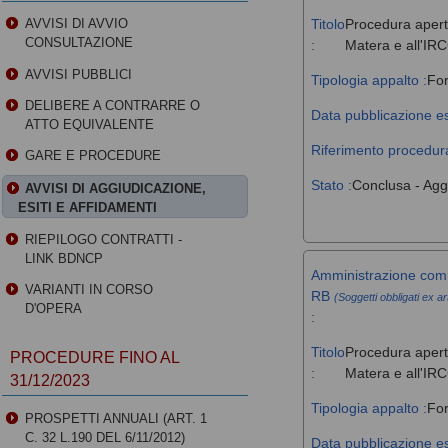
Titolo
Procedura aperta
AVVISI DI AVVIO
CONSULTAZIONE
:
Matera e all'IR
AVVISI PUBBLICI
Tipologia appalto :
For
DELIBERE A CONTRARRE O
Data pubblicazione es
ATTO EQUIVALENTE
Riferimento procedura
GARE E PROCEDURE
Stato :
Conclusa - Agg
AVVISI DI AGGIUDICAZIONE,
ESITI E AFFIDAMENTI
RIEPILOGO CONTRATTI -
LINK BDNCP
Amministrazione comm
VARIANTI IN CORSO
RB
(Soggetti obbligati ex ar
D'OPERA
:
Titolo
Procedura aperta
PROCEDURE FINO AL
:
Matera e all'IR
31/12/2023
Tipologia appalto :
For
PROSPETTI ANNUALI (ART. 1
C. 32 L.190 DEL 6/11/2012)
Data pubblicazione es