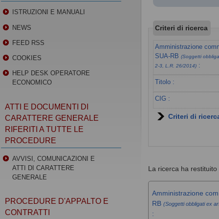
ISTRUZIONI E MANUALI
Criteri di ricerca
NEWS
FEED RSS
Amministrazione commi
SUA-RB
(Soggetti obbligat
COOKIES
:
2-3, L.R. 26/2014)
HELP DESK OPERATORE
Titolo :
ECONOMICO
CIG :
ATTI E DOCUMENTI DI
Criteri di ricer
CARATTERE GENERALE
RIFERITI A TUTTE LE
PROCEDURE
AVVISI, COMUNICAZIONI E
ATTI DI CARATTERE
La ricerca ha restituito 
GENERALE
Amministrazione comm
PROCEDURE D'APPALTO E
RB
(Soggetti obbligati ex ar
CONTRATTI
: