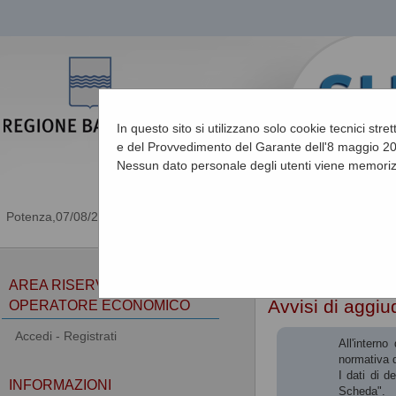
In questo sito si utilizzano solo cookie tecnici stre
e del Provvedimento del Garante dell'8 maggio 201
Nessun dato personale degli utenti viene memoriz
07/08/2026 13:53
Sei qui:
Home
»
Procedu
AREA RISERVATA
Avvisi di aggiu
OPERATORE ECONOMICO
Accedi - Registrati
All'intern
normativa d
I dati di d
INFORMAZIONI
Scheda".