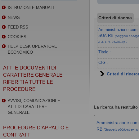
ISTRUZIONI E MANUALI
Criteri di ricerca
NEWS
FEED RSS
Amministrazione commi
SUA-RB
(Soggetti obbligat
COOKIES
:
2-3, L.R. 26/2014)
HELP DESK OPERATORE
Titolo :
ECONOMICO
CIG :
ATTI E DOCUMENTI DI
Criteri di ricer
CARATTERE GENERALE
RIFERITI A TUTTE LE
PROCEDURE
AVVISI, COMUNICAZIONI E
ATTI DI CARATTERE
La ricerca ha restituito 
GENERALE
Amministrazione comm
PROCEDURE D'APPALTO E
RB
(Soggetti obbligati ex ar
CONTRATTI
: