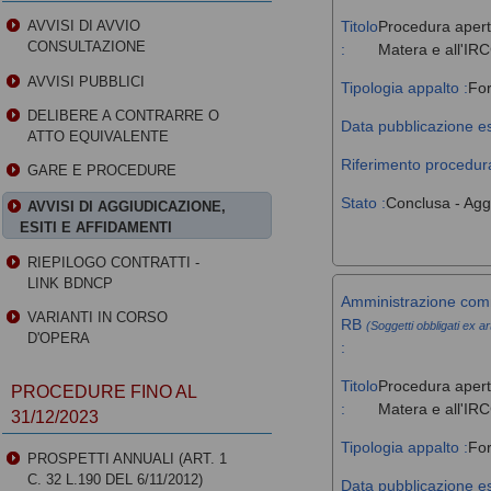
Titolo
Procedura aperta
AVVISI DI AVVIO
CONSULTAZIONE
:
Matera e all'IR
AVVISI PUBBLICI
Tipologia appalto :
For
DELIBERE A CONTRARRE O
Data pubblicazione es
ATTO EQUIVALENTE
Riferimento procedura
GARE E PROCEDURE
Stato :
Conclusa - Agg
AVVISI DI AGGIUDICAZIONE,
ESITI E AFFIDAMENTI
RIEPILOGO CONTRATTI -
LINK BDNCP
Amministrazione comm
VARIANTI IN CORSO
RB
(Soggetti obbligati ex ar
D'OPERA
:
Titolo
Procedura aperta
PROCEDURE FINO AL
:
Matera e all'IR
31/12/2023
Tipologia appalto :
For
PROSPETTI ANNUALI (ART. 1
C. 32 L.190 DEL 6/11/2012)
Data pubblicazione es