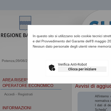
In questo sito si utilizzano solo cookie tecnici stre
e del Provvedimento del Garante dell'8 maggio 201
Nessun dato personale degli utenti viene memoriz
09/08/2026 12:40
Verifica Anti-Robot
Clicca per iniziare
Sei qui:
Home
»
Procedu
AREA RISERVATA
Avvisi di aggiu
OPERATORE ECONOMICO
Accedi - Registrati
All'intern
normativa d
I dati di d
INFORMAZIONI
Scheda".