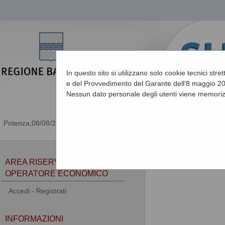
In questo sito si utilizzano solo cookie tecnici stre
e del Provvedimento del Garante dell'8 maggio 201
Nessun dato personale degli utenti viene memoriz
08/08/2026 18:11
Sei qui:
Home
»
Informa
AREA RISERVATA
OPERATORE ECONOMICO
Accedi - Registrati
INFORMAZIONI