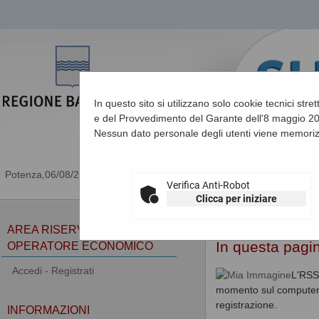
In questo sito si utilizzano solo cookie tecnici stre
e del Provvedimento del Garante dell'8 maggio 201
Nessun dato personale degli utenti viene memoriz
06/08/2026 05:13
Verifica Anti-Robot
Clicca per iniziare
Sei qui:
Home
»
Informa
AREA RISERVATA
In questa pagin
OPERATORE ECONOMICO
Accedi - Registrati
L'RSS 
momento sul computer le
registrazione.
INFORMAZIONI