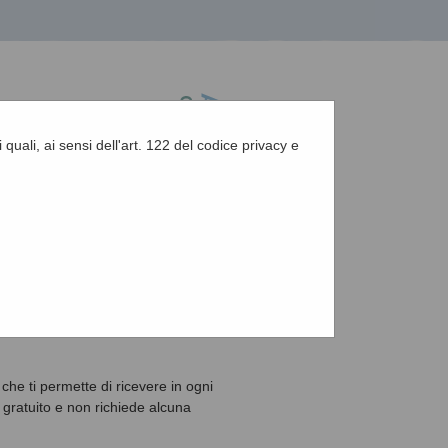
 quali, ai sensi dell'art. 122 del codice privacy e
A
-
A
-
|
Grafica
-
Testo
-
Alto contrasto
A
che ti permette di ricevere in ogni
 gratuito e non richiede alcuna