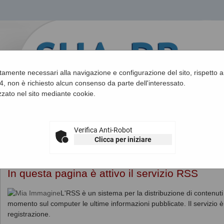
ettamente necessari alla navigazione e configurazione del sito, rispetto ai
, non è richiesto alcun consenso da parte dell'interessato.
zato nel sito mediante cookie.
Verifica Anti-Robot
Clicca per iniziare
Sei qui:
Home
»
Informazioni
»
Feed RSS
In questa pagina è attivo il servizio RSS
L'RSS è un sistema per la distribuzione di contenuti 
momento sul computer le ultime informazioni pubblicate. Il servizio è
registrazione.