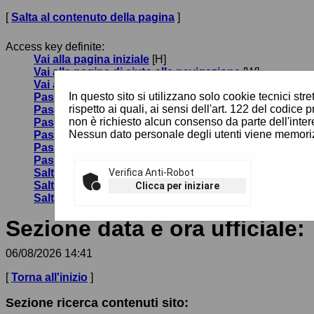
[
Salta al contenuto della pagina
]
Access key definite:
Vai alla pagina iniziale
[H]
Vai alla pagina di aiuto alla navigazione
[W]
Vai alla mappa del sito
[Y]
In questo sito si utilizzano solo cookie tecnici st
Passa al testo con caratteri di dimensione standard
[
rispetto ai quali, ai sensi dell'art. 122 del codi
Passa al testo con caratteri di dimensione grande
[B]
non è richiesto alcun consenso da parte dell'inter
Passa al testo con caratteri di dimensione molto gra
Nessun dato personale degli utenti viene memoriz
Passa alla visualizzazione grafica
[G]
Passa alla visualizzazione solo testo
[T]
Passa alla visualizzazione in alto contrasto e solo te
Salta alla ricerca di contenuti
Verifica Anti-Robot
[S]
Salta al menù
[1]
Clicca per iniziare
Salta al contenuto della pagina
[2]
Sezione data e ora ufficiale:
06/08/2026 14:41
[
Torna all'inizio
]
Sezione ricerca contenuti sito: