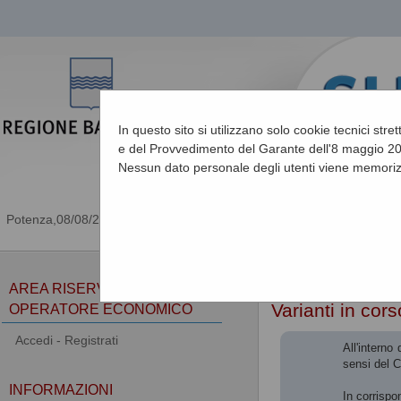
In questo sito si utilizzano solo cookie tecnici stre
e del Provvedimento del Garante dell'8 maggio 201
Nessun dato personale degli utenti viene memoriz
08/08/2026 05:51
Sei qui:
Home
»
Procedu
AREA RISERVATA
Varianti in cor
OPERATORE ECONOMICO
Accedi - Registrati
All'interno
sensi del 
INFORMAZIONI
In corrispo