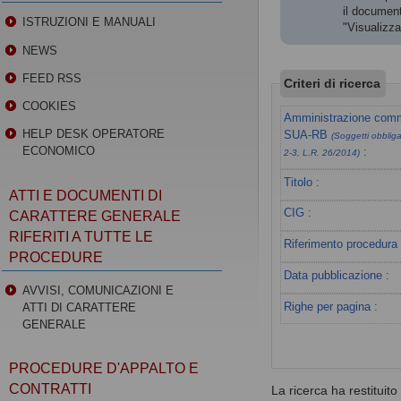
il document
ISTRUZIONI E MANUALI
"Visualizz
NEWS
FEED RSS
Criteri di ricerca
COOKIES
Amministrazione commi
HELP DESK OPERATORE
SUA-RB
(Soggetti obbligat
ECONOMICO
:
2-3, L.R. 26/2014)
Titolo :
ATTI E DOCUMENTI DI
CIG :
CARATTERE GENERALE
RIFERITI A TUTTE LE
Riferimento procedura 
PROCEDURE
Data pubblicazione :
AVVISI, COMUNICAZIONI E
Righe per pagina :
ATTI DI CARATTERE
GENERALE
PROCEDURE D'APPALTO E
CONTRATTI
La ricerca ha restituito 0