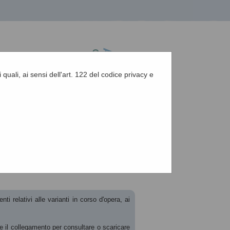
 quali, ai sensi dell'art. 122 del codice privacy e
A
-
A
-
|
Grafica
-
Testo
-
Alto contrasto
A
d'opera
ti relativi alle varianti in corso d'opera, ai
le il collegamento per consultare o scaricare