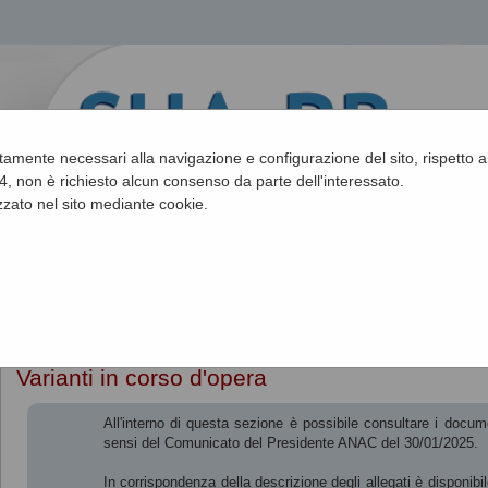
ettamente necessari alla navigazione e configurazione del sito, rispetto ai
, non è richiesto alcun consenso da parte dell'interessato.
zato nel sito mediante cookie.
Sei qui:
Home
»
Procedure d'appalto e contratti
»
Varianti in corso 
Varianti in corso d'opera
All'interno di questa sezione è possibile consultare i documen
sensi del Comunicato del Presidente ANAC del 30/01/2025.
In corrispondenza della descrizione degli allegati è disponibi