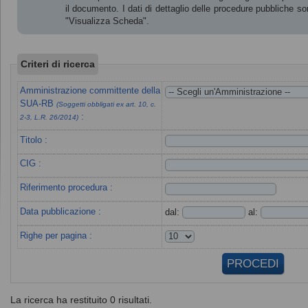
il documento. I dati di dettaglio delle procedure pubbliche s
"Visualizza Scheda".
Criteri di ricerca
Amministrazione committente della
SUA-RB
(Soggetti obbligati ex art. 10, c.
:
2-3, L.R. 26/2014)
Titolo :
CIG :
Riferimento procedura :
Data pubblicazione :
dal:
al:
Righe per pagina :
La ricerca ha restituito 0 risultati.