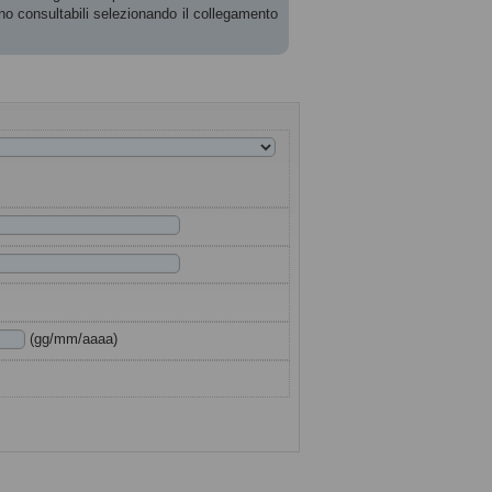
ono consultabili selezionando il collegamento
(gg/mm/aaaa)