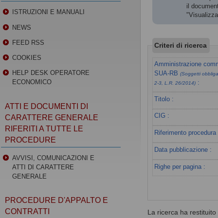
il document
ISTRUZIONI E MANUALI
"Visualizz
NEWS
FEED RSS
Criteri di ricerca
COOKIES
Amministrazione commi
HELP DESK OPERATORE
SUA-RB
(Soggetti obbligat
ECONOMICO
:
2-3, L.R. 26/2014)
Titolo :
ATTI E DOCUMENTI DI
CIG :
CARATTERE GENERALE
RIFERITI A TUTTE LE
Riferimento procedura 
PROCEDURE
Data pubblicazione :
AVVISI, COMUNICAZIONI E
Righe per pagina :
ATTI DI CARATTERE
GENERALE
PROCEDURE D'APPALTO E
CONTRATTI
La ricerca ha restituito 0