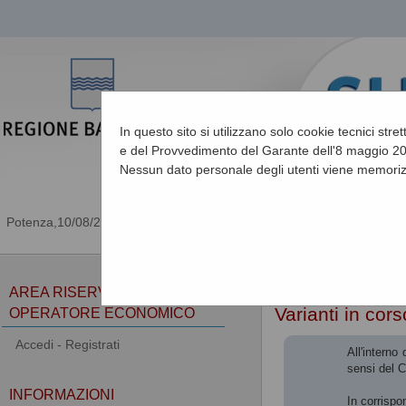
In questo sito si utilizzano solo cookie tecnici stre
e del Provvedimento del Garante dell'8 maggio 201
Nessun dato personale degli utenti viene memoriz
10/08/2026 21:49
Sei qui:
Home
»
Procedu
AREA RISERVATA
Varianti in cor
OPERATORE ECONOMICO
Accedi - Registrati
All'interno
sensi del 
INFORMAZIONI
In corrispo