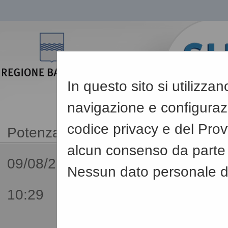
In questo sito si utilizza
navigazione e configurazio
codice privacy e del Pro
alcun consenso da parte d
09/08/2026
Nessun dato personale de
10:29
Sei qui:
Home
»
Procedu