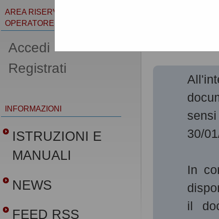
AREA RISERVATA
OPERATORE ECONOMICO
Varianti
Accedi -
Registrati
All'i
docum
INFORMAZIONI
sens
30/01
ISTRUZIONI E
MANUALI
In co
NEWS
dispo
il do
FEED RSS