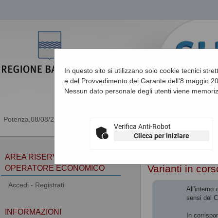
In questo sito si utilizzano solo cookie tecnici stre
e del Provvedimento del Garante dell'8 maggio 201
Nessun dato personale degli utenti viene memoriz
08/08/2026 16:19
Verifica Anti-Robot
Clicca per iniziare
Sei qui:
Home
»
Procedu
AREA RISERVATA
Varianti in cor
OPERATORE ECONOMICO
Accedi - Registrati
All'interno
sensi del 
INFORMAZIONI
In corrispo