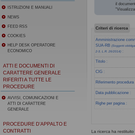
il document
ISTRUZIONI E MANUALI
"Visualizz
NEWS
FEED RSS
Criteri di ricerca
COOKIES
Amministrazione commi
HELP DESK OPERATORE
SUA-RB
(Soggetti obbligat
ECONOMICO
:
2-3, L.R. 26/2014)
Titolo :
ATTI E DOCUMENTI DI
CIG :
CARATTERE GENERALE
RIFERITI A TUTTE LE
Riferimento procedura 
PROCEDURE
Data pubblicazione :
AVVISI, COMUNICAZIONI E
Righe per pagina :
ATTI DI CARATTERE
GENERALE
PROCEDURE D'APPALTO E
CONTRATTI
La ricerca ha restituito 0