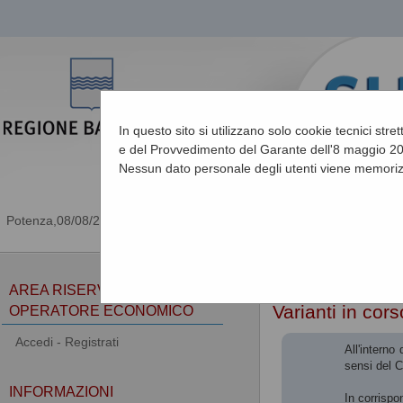
In questo sito si utilizzano solo cookie tecnici stre
e del Provvedimento del Garante dell'8 maggio 201
Nessun dato personale degli utenti viene memoriz
08/08/2026 18:16
Sei qui:
Home
»
Procedu
AREA RISERVATA
Varianti in cor
OPERATORE ECONOMICO
Accedi - Registrati
All'interno
sensi del 
INFORMAZIONI
In corrispo