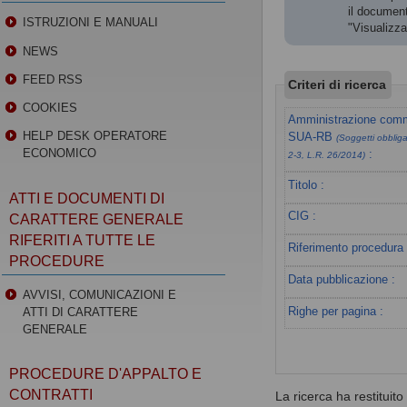
il document
ISTRUZIONI E MANUALI
"Visualizz
NEWS
FEED RSS
Criteri di ricerca
COOKIES
Amministrazione commi
HELP DESK OPERATORE
SUA-RB
(Soggetti obbligat
ECONOMICO
:
2-3, L.R. 26/2014)
Titolo :
ATTI E DOCUMENTI DI
CIG :
CARATTERE GENERALE
RIFERITI A TUTTE LE
Riferimento procedura 
PROCEDURE
Data pubblicazione :
AVVISI, COMUNICAZIONI E
Righe per pagina :
ATTI DI CARATTERE
GENERALE
PROCEDURE D'APPALTO E
CONTRATTI
La ricerca ha restituito 0