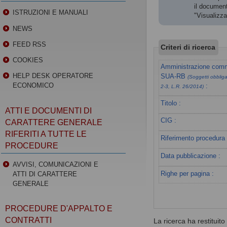
il document
ISTRUZIONI E MANUALI
"Visualizz
NEWS
FEED RSS
Criteri di ricerca
COOKIES
Amministrazione commi
HELP DESK OPERATORE
SUA-RB
(Soggetti obbligat
ECONOMICO
:
2-3, L.R. 26/2014)
Titolo :
ATTI E DOCUMENTI DI
CIG :
CARATTERE GENERALE
RIFERITI A TUTTE LE
Riferimento procedura 
PROCEDURE
Data pubblicazione :
AVVISI, COMUNICAZIONI E
Righe per pagina :
ATTI DI CARATTERE
GENERALE
PROCEDURE D'APPALTO E
CONTRATTI
La ricerca ha restituito 0