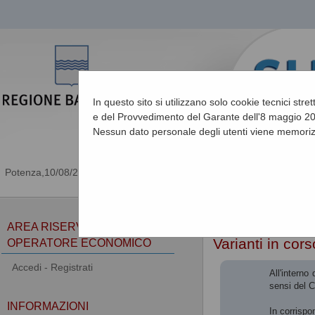
In questo sito si utilizzano solo cookie tecnici stre
e del Provvedimento del Garante dell'8 maggio 201
Nessun dato personale degli utenti viene memoriz
10/08/2026 11:51
Sei qui:
Home
»
Procedu
AREA RISERVATA
Varianti in cor
OPERATORE ECONOMICO
Accedi - Registrati
All'interno
sensi del 
INFORMAZIONI
In corrispo