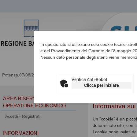
In questo sito si utilizzano solo cookie tecnici stre
e del Provvedimento del Garante dell'8 maggio 201
Nessun dato personale degli utenti viene memoriz
07/08/2026 19:14
Verifica Anti-Robot
Clicca per iniziare
Sei qui:
Home
»
Informa
AREA RISERVATA
Informativa su
OPERATORE ECONOMICO
Accedi - Registrati
Un "cookie" è un piccol
determinato sito, con 
I cookie sono inviati d
INFORMAZIONI