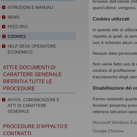
browser dell'utente (I
quest'ultimo; vengono, 
ISTRUZIONI E MANUALI
NEWS
Cookies utilizzati
FEED RSS
In questo sito si utili
rispetto ai quali, ai s
COOKIES
non è richiesto alcun c
HELP DESK OPERATORE
ECONOMICO
Nessun dato personale d
Non viene fatto uso di 
ATTI E DOCUMENTI DI
cookies di profilazione 
CARATTERE GENERALE
tracciamento degli uten
RIFERITI A TUTTE LE
Disabilitazione dei c
PROCEDURE
Fermo restando quanto 
AVVISI, COMUNICAZIONI E
browser presenta proce
ATTI DI CARATTERE
GENERALE
ottenere istruzioni speci
Microsoft Windows Exp
PROCEDURE D'APPALTO E
Google Chrome
CONTRATTI